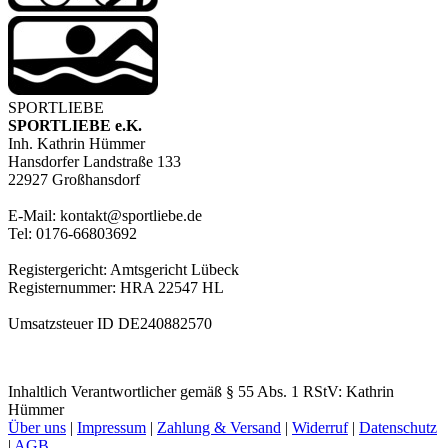
SPORTLIEBE
SPORTLIEBE e.K.
Inh. Kathrin Hümmer
Hansdorfer Landstraße 133
22927 Großhansdorf
E-Mail: kontakt@sportliebe.de
Tel: 0176-66803692
Registergericht: Amtsgericht Lübeck
Registernummer: HRA 22547 HL
Umsatzsteuer ID
DE240882570
Inhaltlich Verantwortlicher gemäß § 55 Abs. 1 RStV:
Kathrin
Hümmer
Über uns
|
Impressum
|
Zahlung & Versand
|
Widerruf
|
Datenschutz
|
AGB