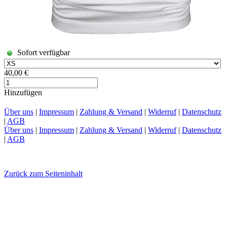
Sofort verfügbar
40,00 €
Hinzufügen
Über uns
|
Impressum
|
Zahlung & Versand
|
Widerruf
|
Datenschutz
|
AGB
Über uns
|
Impressum
|
Zahlung & Versand
|
Widerruf
|
Datenschutz
|
AGB
Zurück zum Seiteninhalt